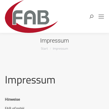
Search:
Impressum
Sie befinden sich hier:
Start
Impressum
Impressum
Hinweise
FAB gGmbH