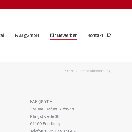
al
FAB gGmbH
für Bewerber
Kontakt
Search:
al
FAB gGmbH
für Bewerber
Kontakt
Search:
Sie befinden sich hier:
Start
Initiativbewerbung
FAB gGmbH
Frauen · Arbeit · Bildung
Pfingstweide 30.
61169 Friedberg
Telefon: 06031 693719-70