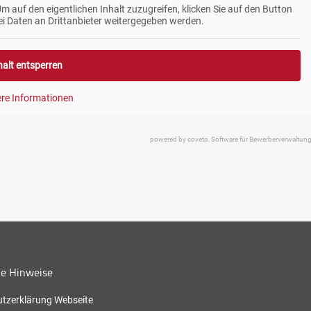
Um auf den eigentlichen Inhalt zuzugreifen, klicken Sie auf den Button
ei Daten an Drittanbieter weitergegeben werden.
halt entsperren
ere Informationen
powered by coveto, Software für Bewerberverwaltun
he Hinweise
tzerklärung Webseite