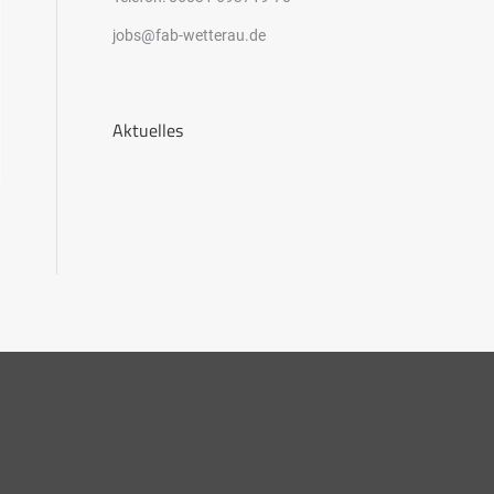
jobs@fab-wetterau.de
Aktuelles
g