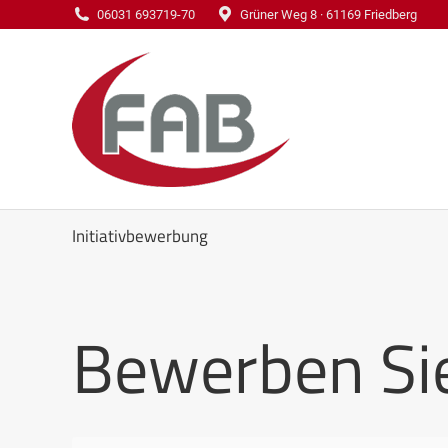
06031 693719-70
Grüner Weg 8 · 61169 Friedberg
Initiativbewerbung
Bewerben Sie